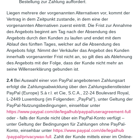
Bestellung zur Zahlung auffordert.
Liegen mehrere der vorgenannten Alternativen vor, kommt der
Vertrag in dem Zeitpunkt zustande, in dem eine der
vorgenannten Alternativen zuerst eintritt. Die Frist zur Annahme
des Angebots beginnt am Tag nach der Absendung des
Angebots durch den Kunden zu laufen und endet mit dem
Ablauf des fünften Tages, welcher auf die Absendung des
Angebots folgt. Nimmt der Verkäufer das Angebot des Kunden
innerhalb vorgenannter Frist nicht an, so gilt dies als Ablehnung
des Angebots mit der Folge, dass der Kunde nicht mehr an
seine Willenserklärung gebunden ist.
2.4
Bei Auswahl einer von PayPal angebotenen Zahlungsart
erfolgt die Zahlungsabwicklung über den Zahlungsdienstleister
PayPal (Europe) S.à r.l. et Cie, S.C.A., 22-24 Boulevard Royal,
L-2449 Luxemburg (im Folgenden: „PayPal“), unter Geltung der
PayPal-Nutzungsbedingungen, einsehbar unter
https://www.paypal.com
/de
/legalhub
/paypal
/useragreement-full
oder - falls der Kunde nicht über ein PayPal-Konto verfügt –
unter Geltung der Bedingungen für Zahlungen ohne PayPal-
Konto, einsehbar unter
https://www.paypal.com
/de
/legalhub
/paypal
/privacywax-full
. Zahlt der Kunde mittels einer im Online-