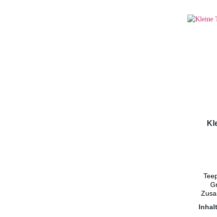
Hi
sp
aufgi
las
Kl
Tee
G
Zusa
Grün
Inhal
Morgen