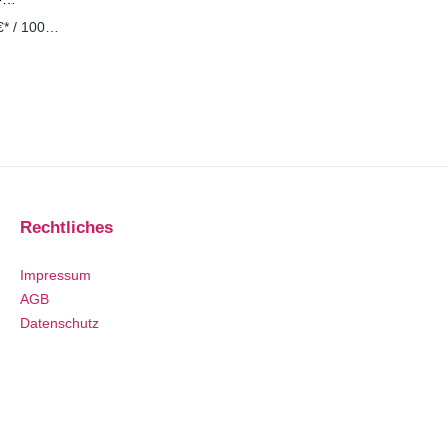
e "Sahne
€* / 1000
üchtetee
rle des
si Orange
liche
 und
ter der
ußere
dung oder
Rechtliches
Impressum
AGB
Datenschutz