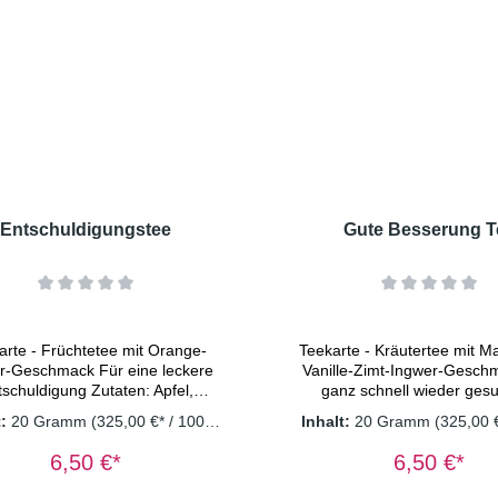
Entschuldigungstee
Gute Besserung T
arte - Früchtetee mit Orange-
Teekarte - Kräutertee mit M
schmack Für eine leckere
Vanille-Zimt-Ingwer-Gesc
huldigung Zutaten: Apfel,
ganz schnell wieder ges
ttenschalen, Orangenschalen,
werden. Zutaten: Himbeerb
t:
20 Gramm
(325,00 €* / 1000
Inhalt:
20 Gramm
(325,00 
er, Lemongras, Mango, Nana
Fenchel, Anis, Brombeerbl
Gramm)
Gramm)
ze Dosierung: 1 TL/Tasse
Erdbeerblätter, Spitzweg
6,50 €*
6,50 €*
ssertemperatur: 100° C
Pfefferminze, Sonnenblume
zeit: 8-10 Minuten Wichtiger
Ringelblumenblüten, Hol