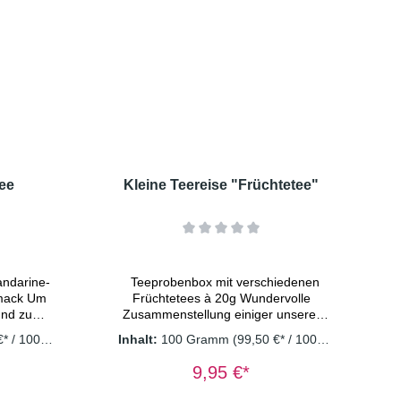
ee
Kleine Teereise "Früchtetee"
andarine-
Teeprobenbox mit verschiedenen
hmack Um
Früchtetees à 20g Wundervolle
und zu
Zusammenstellung einiger unserer
lätter,
Früchtetees Inhalt: Früchtetee "Mild
€* / 1000
Inhalt:
100 Gramm
(99,50 €* / 1000
ätter,
Tropic" Früchtetee "Indische
Gramm)
erich,
Mango" Früchtetee "Oma`s
9,95 €*
nblüten,
Garten" Früchtetee "Freches
under,
Früchtchen" Früchtetee "Milde