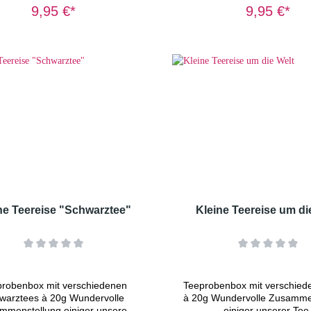
"Harmonie" Grüntee
Beere" Kräutertee
9,95 €*
9,95 €*
aramell" Grüntee "Rose des
"Gebirgskräuter" Kräuterte
Orients" Papierfilter /
Tulsi Orange Ingwer" Krä
iszuckerWeitere ausführliche
"Heckenrose" Papierfilt
nformationen (Zutaten und
KandiszuckerWeitere ausfü
reitung) finden Sie unter der
Informationen (Zutaten
k "Grüntee"Äußere Verpackung
Zubereitung) finden Sie un
) wie Abbildung oder ähnlich.
Rubrik "Kräutertee"Äu
Verpackung (Box) wie Abbil
ähnlich.
ne Teereise "Schwarztee"
Kleine Teereise um di
probenbox mit verschiedenen
Teeprobenbox mit verschied
warztees à 20g Wundervolle
à 20g Wundervolle Zusamme
mmenstellung einiger unserer
einiger unserer Tee