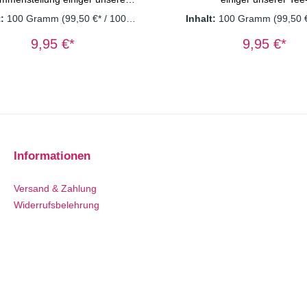
warzteesInhalt: Schwarztee
RubrikenInhalt: Schwarzte
t:
100 Gramm
(99,50 €* / 1000
Inhalt:
100 Gramm
(99,50 
ne Royal" Schwarztee "Mango
Royal" Grüntee "Lemon" Fr
Gramm)
Gramm)
Indica" Schwarztee "Birne
"Waldzwerg" Rooibos "Pe
9,95 €*
9,95 €*
Karamell" Schwarztee
Nils" Kräutertee "Terra Tul
"Wildkirsche" Schwarztee
Ingwer" Weitere ausführ
Frühlingsduft" Papierfilter /
Informationen (Zutaten
iszuckerWeitere ausführliche
Zubereitung) finden Sie un
nformationen (Zutaten und
jeweiligen Teerubrik Ä
reitung) finden Sie unter der
Verpackung (Box) wie Abbil
ubrik "Schwarztee"Äußere
ähnlich.
kung (Box) wie Abbildung oder
ähnlich.
Informationen
Versand & Zahlung
Widerrufsbelehrung