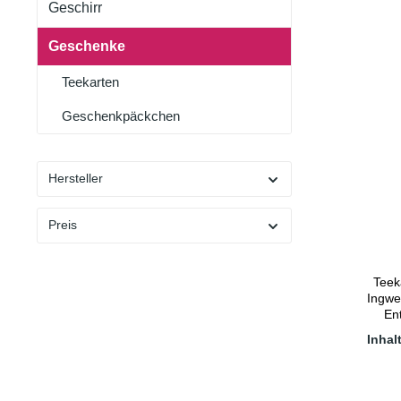
Geschirr
Geschenke
Teekarten
Geschenkpäckchen
Hersteller
Preis
Teek
Ingwer-Ge
Entsc
Hagebu
Inhal
Ingw
Min
Wa
Zieh