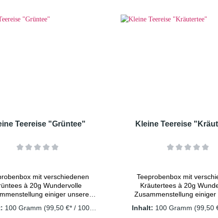
nweis: Früchtetee immer mit
Melisse, Rosenblüten, Wol
rudelnd kochendem Wasser
Orangen, Zimtrinde Dosie
eßen und 8-10 Minuten ziehen
TL/Tasse Wassertempe
sen. Nur so erhalten Sie ein
100° C Ziehzeit: 8-10 
sicheres Lebensmittel.
Wichtiger Hinweis: Kräuter
mit sprudelnd kochendem
aufgießen und 8-10 Minute
lassen. Nur so erhalten S
sicheres Lebensmitte
eine Teereise "Grüntee"
Kleine Teereise "Kräu
probenbox mit verschiedenen
Teeprobenbox mit versch
rüntees à 20g Wundervolle
Kräutertees à 20g Wunde
mmenstellung einiger unserer
Zusammenstellung einiger
teesInhalt: Grüntee "Rhöner
KräuterteesInhalt: Kräut
t:
100 Gramm
(99,50 €* / 1000
Inhalt:
100 Gramm
(99,50 
tau" Grüntee "Lemon" Grüntee
"Regeneration" Kräutertee
Gramm)
Gramm)