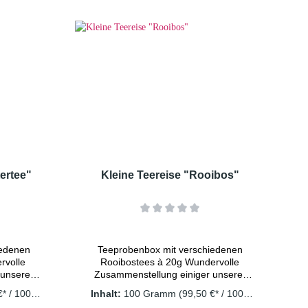
lblumen,
Limone" Papierfilter,
rung: 1
KandiszuckerWeitere ausführliche
ratur:
Informationen (Zutaten und
Minuten
Zubereitung) finden Sie unter der
tee immer
Rubrik "Früchtetee"Äußere
 Wasser
Verpackung (Box) wie Abbildung oder
n ziehen
ähnlich.
ie ein
l.
tertee"
Kleine Teereise "Rooibos"
iedenen
Teeprobenbox mit verschiedenen
rvolle
Rooibostees à 20g Wundervolle
 unserer
Zusammenstellung einiger unserer
ertee
RooibosteesInhalt: Rooibos
€* / 1000
Inhalt:
100 Gramm
(99,50 €* / 1000
 "Wilde
"Karamell" Rooibos
Gramm)