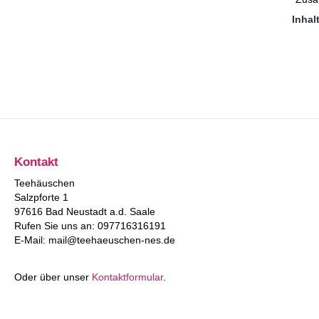
Sch
Inhal
"Sah
"
Kand
I
Zube
R
Verpac
Kontakt
Teehäuschen
Salzpforte 1
97616 Bad Neustadt a.d. Saale
Rufen Sie uns an: 097716316191
E-Mail: mail@teehaeuschen-nes.de
Oder über unser
Kontaktformular
.