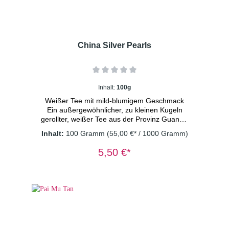
China Silver Pearls
Inhalt:
100g
Weißer Tee mit mild-blumigem Geschmack
Ein außergewöhnlicher, zu kleinen Kugeln
gerollter, weißer Tee aus der Provinz Guangxi
mit vielen silbernen Blattspitzen. Dosierung:
Inhalt:
100 Gramm
(55,00 €* / 1000 Gramm)
1TL/Tasse Wassertemperatur: 80° C
Ziehzeit: 3 Minuten
5,50 €*