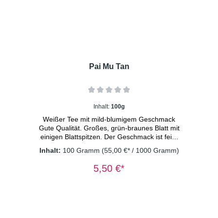
Pai Mu Tan
Inhalt:
100g
Weißer Tee mit mild-blumigem Geschmack
Gute Qualität. Großes, grün-braunes Blatt mit
einigen Blattspitzen. Der Geschmack ist fein-
herb, angenehm mild-blumig .Dosierung:
Inhalt:
100 Gramm
(55,00 €* / 1000 Gramm)
1TL/Tasse Wassertemperatur: 80° C
Ziehzeit: 2 Minuten
5,50 €*