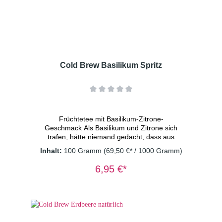
lassen. Nur so erhalten Sie ein sicheres
Lebensmittel.
Cold Brew Basilikum Spritz
Früchtetee mit Basilikum-Zitrone-
Geschmack Als Basilikum und Zitrone sich
trafen, hätte niemand gedacht, dass aus
diesem mild natürlichem Paar ein so
Inhalt:
100 Gramm
(69,50 €* / 1000 Gramm)
harmonisches Duo wird. Eine bessere
Verbindung findet man kaum. Basilikums feine
6,95 €*
Würze und Zitronens spritzige Frische. Dieser
Mocktail ist erfrischend anders, und auch mit
Sprudel­wasser ein Genuss – ein Hauch von
Sonne, eingefangen in jedem
Glas. Zutaten: Apfelstücke (Apfel,
Säuerungsmittel: Zitronensäure), Basilikum