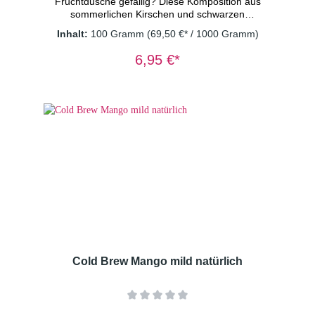
Fruchtdusche gefällig? Diese Komposition aus
sommerlichen Kirschen und schwarzen
Johannisbeeren ist die perfekte Erfrischung
Inhalt:
100 Gramm
(69,50 €* / 1000 Gramm)
an heißen Tagen. Der vollmundige säuerlich-
fruchtige Geschmack ist eine Sensation und
6,95 €*
optisch ist er noch dazu eine rubinrote
Augenweide. Vegan - ohne
Konservierungsstoffe. Zutaten: Apfelstücke
(Apfel, Säuerungsmittel: Zitronensäure),
Hibiskusblüten, kandierte Ananasstücke
(Ananas, Zucker), kandierte Papayastücke
(Papaya, Zucker), Aroma, Moringablätter,
Rote Beetestücke, Süßkraut, schwarze
Johannisbeeren(0,5%),
Sauerkirschstücke(0,5%) Dosierung: 2
TL/Tasse Wassertemperatur: kaltes
Wasser Ziehzeit: 15 Minuten
Cold Brew Mango mild natürlich