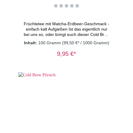
Früchtetee mit Matcha-Erdbeer-Geschmack -
einfach kalt Aufgießen Ist das eigentlich nur
bei uns so, oder bringt euch dieser Cold Brew
Matcha Strawberry auch sofort in
Inhalt:
100 Gramm
(99,50 €* / 1000 Gramm)
Sommerstimmung? Einmal probiert und schon
wirkt jeder Moment heller. Kühn behauptet?
9,95 €*
ja. Aber total wahr. Die fruchtige Süße der
Erdbeere trifft auf die belebende Frische von
Matcha. Rund, ausgewogen und erfrischend
macht dieser Tee Lust auf den nächsten
Schluck und sorgt für sommerliche Vibes,
wann immer sie gebraucht
werden. Zutaten: Apfelstücke (Apfel,
Säuerungsmittel: Zitronensäure), kandierte
Ananasstücke (Ananas, Zucker), Grüner Tee
Japan Matcha (5%), natürliches Aroma,
Süßkrazt, Erdbeerstücke (0,5%),
RhabarberstückeDosierung: 2 TL/Tasse
Wassertemperatur: kaltes Wasser
Ziehzeit: 15 Minuten