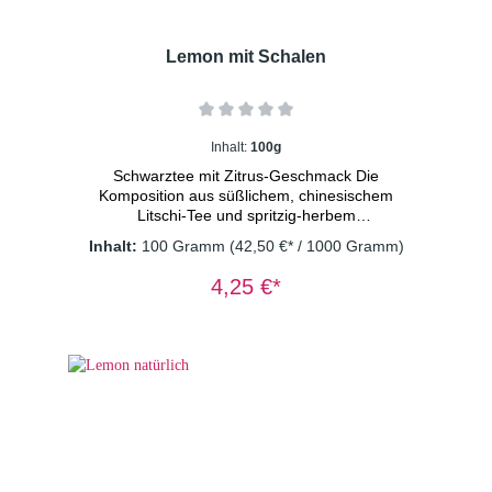
Lemon mit Schalen
Inhalt:
100g
Schwarztee mit Zitrus-Geschmack Die
Komposition aus süßlichem, chinesischem
Litschi-Tee und spritzig-herbem
Zitrusgeschmack verleiht diesem Tee sein
Inhalt:
100 Gramm
(42,50 €* / 1000 Gramm)
besonderes Etwas. Zutaten: Schwarzer Tee
(93 %), Zitrusschalen (4 %), Aroma,
4,25 €*
Säuerungsmittel: Zitronensäure Dosierung: 1
TL/Tasse Wassertemperatur: 100° C
Ziehzeit: 3 Minuten