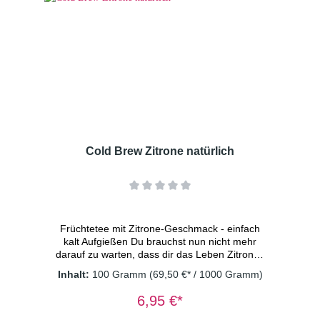
(Apfel, Säuerungsmittel: Zitronensäure),
Orangenschalen, Rote Beetestücke,
natürliches Aroma, Süßkraut,
Aprikosenstücke(0,5%), Maracujastücke
(Apfelpüree-Konzentrat, Maracujakonzentrat,
Antioxidationsmittel:Ascorbinsäure)(0,5%)
Dosierung: 2 TL/Tasse
Wassertemperatur: kaltes Wasser
Ziehzeit: 15 Minuten
Cold Brew Zitrone natürlich
Früchtetee mit Zitrone-Geschmack - einfach
kalt Aufgießen Du brauchst nun nicht mehr
darauf zu warten, dass dir das Leben Zitronen
schenkt, um dann Limonade daraus zu
Inhalt:
100 Gramm
(69,50 €* / 1000 Gramm)
machen. Wir waren so nett und haben sie in
diesen köstlichen Cold Brew Tee gepackt.
6,95 €*
Unglaublich leicht, erfrischend und stark im
Geschmack. Vegan - ohne