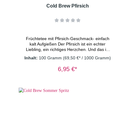
Cold Brew Pfirsich
Früchtetee mit Pfirsich-Geschmack- einfach
kalt Aufgießen Der Pfirsich ist ein echter
Liebling, ein richtiges Herzchen. Und das ist
kein Wunder! Sein zartes Äußeres wird noch
Inhalt:
100 Gramm
(69,50 €* / 1000 Gramm)
von einem köstlich-süßen Geschmack
getoppt. Selbst dieser coole Typ hier, lässt
6,95 €*
einen schwach werden und rufen: „Allerliebst!“
vegan - ohne Konservierungsstoffe Zutaten:
Apfelstücke (Apfel, Säuerungsmittel:
Zitronensäure), Apfelstücke, kandierte
Papayastücke (Papaya, Zucker),
Moringablätter, Aroma, Steviablätter,
Pfirsichstücke(1%), Saflorblüten Dosierung: 2
TL/Tasse Wassertemperatur: kaltes
Wasser Ziehzeit: 15 Minuten