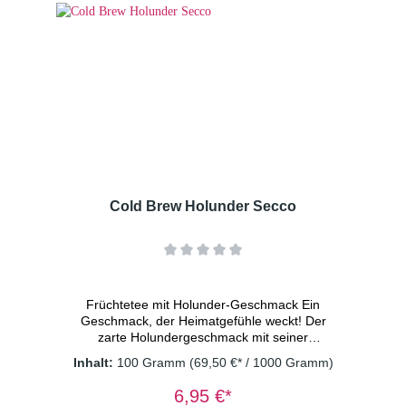
kandierte Ananasstücke (Ananas, Zucker),
Hibiskusblüten, Apfelstücke (Apfel,
Säuerungsmittel: Zitronensäure), kandierte
Papayastücke (Papaya, Zucker), natürliches
Aroma, Moringablätter, Rote Beetestücke,
kandierte Mangostücke (Mango, Zucker),
Steviablätter, Erdbeerstücke(1%), Saflorblüten
Dosierung: 2 TL/Tasse
Wassertemperatur: kaltes Wasser
Ziehzeit: 15 Minuten
Cold Brew Holunder Secco
Früchtetee mit Holunder-Geschmack Ein
Geschmack, der Heimatgefühle weckt! Der
zarte Holundergeschmack mit seiner
spritzigen Fruchtnote ergibt einen
Inhalt:
100 Gramm
(69,50 €* / 1000 Gramm)
alkoholfreien Mocktail, der erfrischt und Lust
auf mehr macht. Beste Wahl für entspannte
6,95 €*
Zeiten – perfekt, um ihn mit Freunden oder