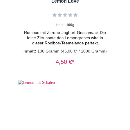
Lemon Love
Inhalt:
100g
Rooibos mit Zitrone-Joghurt-Geschmack Die
feine Zitrusnote des Lemongrases wird in
dieser Rooibos-Teemelange perfekt
unterstützt durch eine spritzige Zitronennote,
Inhalt:
100 Gramm
(45,00 €* / 1000 Gramm)
abgeschmeckt mit frischem
Joghurtgeschmack. Zutaten: Rooibos-Tee,
4,50 €*
Aroma, Ringelblumenblütenblätter,
Lemongras Dosierung: 1TL/Tasse
Wassertemperatur: 100° C Ziehzeit: 3-5
Minuten