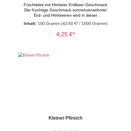
Früchtetee mit Himbeer-Erdbeer-Geschmack
Der fruchtige Geschmack sonnenverwöhnter
Erd- und Himbeeren wird in dieser
Früchteteemischung durch die Süße der
Inhalt:
100 Gramm
(42,50 €* / 1000 Gramm)
Ananas verfeinert. Ein echter Genuss — nicht
nur an heißen Sommertagen. Zutaten:
4,25 €*
Hibiskusblüten, Apfelstücke, Weinbeeren,
Papayastücke (Papaya, Zucker,
Säuerungsmittel: Zitronensäure),
Ananasstücke (Ananas, Zucker,
Säuerungsmittel: Zitronensäure),
Hagebuttenschalen, Kirschen, Aroma,
Himbeeren Dosierung: 1-2 TL/Tasse
Wassertemperatur: 100° C Ziehzeit: 8-
10 Minuten Wichtiger Hinweis: Früchtetee
immer mit sprudelnd kochendem Wasser
aufgießen und 8-10 Minuten ziehen lassen.
Nur so erhalten Sie ein sicheres Lebensmittel.
Kleiner Pfirsich