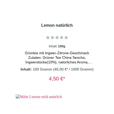
Lemon natürlich
Inhalt:
100g
Grüntee mit Ingwer-Zitrone-Geschmack
Zutaten: Grüner Tee China Sencha,
Ingwerstücke(10%), natürliches Aroma,
Orangenschalen, Zitronenschalen(3%),
Inhalt:
100 Gramm
(45,00 €* / 1000 Gramm)
Sonnenblumenblüten Dosierung: 1TL/Tasse
Wassertemperatur: 80° C Ziehzeit: 2
4,50 €*
Minuten