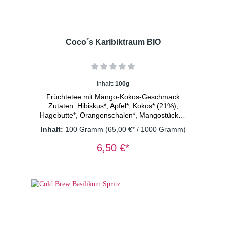
Coco´s Karibiktraum BIO
Inhalt:
100g
Früchtetee mit Mango-Kokos-Geschmack
Zutaten: Hibiskus*, Apfel*, Kokos* (21%),
Hagebutte*, Orangenschalen*, Mangostücke*,
Papaya*, natürliches Mango Aroma,
Inhalt:
100 Gramm
(65,00 €* / 1000 Gramm)
Ringelblumen*, natürliches Maracuja Aroma,
natürliches Kokosnuss Aroma, Kornblumen
6,50 €*
blau*.
*aus kontrolliert biologischem
Anbau DE-ÖKO-003 Dosierung: 1-2
TL/Tasse Wassertemperatur: 100° C
Ziehzeit: 8-10 Minuten Wichtiger Hinweis:
Früchtetee immer mit sprudelnd kochendem
Wasser übergießen und 8-10 Minuten ziehen