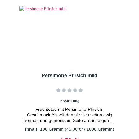
Persimone Pfirsich mild
Inhalt:
100g
Früchtetee mit Persimone-Pfirsich-
Geschmack Als würden sie sich schon ewig
kennen und gemeinsam Seite an Seite gehen.
Diese beiden Früchte sind wie
Inhalt:
100 Gramm
(45,00 €* / 1000 Gramm)
Seelenverwandte. Ihr süßlich-fruchtiger
Geschmack verschmilzt zu einem