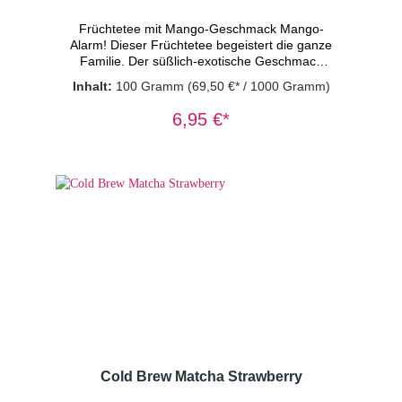
Früchtetee mit Mango-Geschmack Mango-
Alarm! Dieser Früchtetee begeistert die ganze
Familie. Der süßlich-exotische Geschmack
nach sonnengereifter Mango bringt einen
Inhalt:
100 Gramm
(69,50 €* / 1000 Gramm)
sogar zuhause in Urlaubsstimmung. Bei einer
Farbe wie flüssigem Gold trinkt auch das Auge
6,95 €*
mit. Ein gesunder Limoersatz aus natürlichen
Zutaten. Vegan - ohne Konservierungsstoffe.
Zutaten: Apfelstücke (Apfel, Säuerungsmittel:
Zitronensäure), kandierte Mangostücke
(Mango, Zucker)(10%), kandierte
Papayastücke (Papaya, Zucker),
Karottenstücke, Moringablätter, Kurkuma,
natürliches Aroma, Süßkraut Dosierung: 2
TL/Tasse Wassertemperatur: kaltes
Wasser Ziehzeit: 15 Minuten
Cold Brew Matcha Strawberry