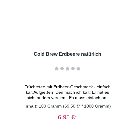
(15%), Moringablätter, Süßkraut, natürliches
Aroma, Zitronenschalen (4%) Dosierung: 2
TL/Tasse Wassertemperatur: kaltes
Wasser Ziehzeit: 15 Minuten
Cold Brew Erdbeere natürlich
Früchtetee mit Erdbeer-Geschmack - einfach
kalt Aufgießen Den mach ich kalt! Er hat es
nicht anders verdient. Es muss einfach ans
Licht kommen welch fruchtige Erfrischung in
Inhalt:
100 Gramm
(69,50 €* / 1000 Gramm)
diesem Cold Brew Tee steckt. Dieser
verführerische, natürliche Geschmack nach
6,95 €*
süßen Erdbeeren, so vollmundig und trotzdem
ganz leicht. vegan - ohne
Konservierungsstoffe Zutaten: Apfelstücke,