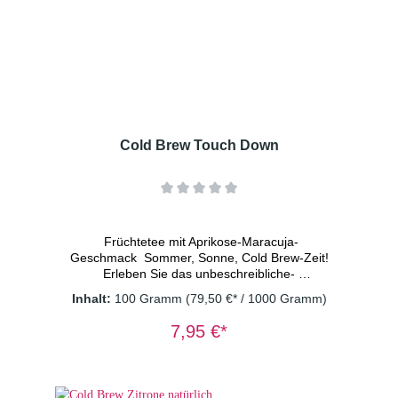
Aroma, Süßkraut, Erdbeerstücke(0,2%),
Rhabarberstücke(0,2%) Dosierung: 2
TL/Tasse Wassertemperatur: kaltes
Wasser Ziehzeit: 15 Minuten
Cold Brew Touch Down
Früchtetee mit Aprikose-Maracuja-
Geschmack Sommer, Sonne, Cold Brew-Zeit!
Erleben Sie das unbeschreibliche ­
Geschmackserlebnis aus der süßen, saftigen
Inhalt:
100 Gramm
(79,50 €* / 1000 Gramm)
Note von Aprikosen und der spritzigen Frische
von Maracuja. Die natürlichen Aromen dieser ­
7,95 €*
exotischen Früchteteemischung sorgen sofort
für gute Laune und die perfekte ­
Sommerstimmung. Ein sommerlicher Genuss,
ganz ohne Alkohol! Zutaten: Apfelstücke