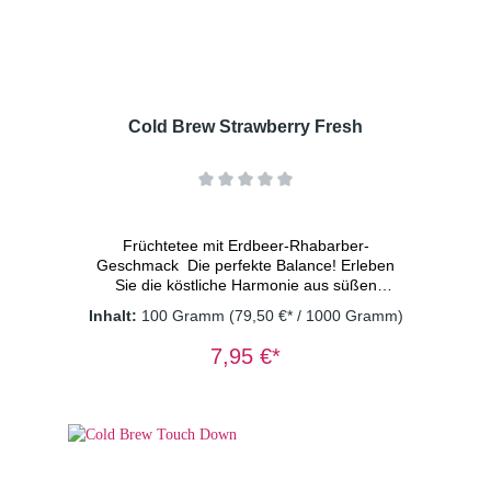
Cold Brew Strawberry Fresh
Früchtetee mit Erdbeer-Rhabarber-
Geschmack Die perfekte Balance! Erleben
Sie die köstliche Harmonie aus süßen
Erdbeeren und dem belebenden Geschmack
Inhalt:
100 Gramm
(79,50 €* / 1000 Gramm)
von fein-säuerlichem Rhabarber. Kalt
aufgegossen mit Eiswürfeln serviert, ist der ­
7,95 €*
Strawberry Fresh Mocktail eine wundervolle
Möglichkeit, den Geschmack des Sommers zu
erleben. Ein wahrer Genuss für jede
Gelegenheit! Zutaten: Apfelstücke (Apfel,
Säuerungsmittel: Zitronensäure),
Hibiskusblüten, kandierte
Ananasstücke(Ananas, Zucker), natürliches