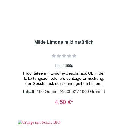
Milde Limone mild natürlich
Inhalt:
100g
Früchtetee mit Limone-Geschmack Ob in der
Erkältungszeit oder als spritzige Erfrischung,
der Geschmack der sonnengelben Limone
sorgt für frischen Wind in der Teetasse und tut
Inhalt:
100 Gramm
(45,00 €* / 1000 Gramm)
einfach gut. Zutaten: Apfelstücke (Apfel,
Säuerungsmittel: Zitronensäure), Weinbeeren,
4,50 €*
Karottenstücke, kandierte Ananasstücke
(Ananas, Zucker), Rote Beetestücke,
kandierte Papayastücke (Papaya, Zucker),
Lemongras(4%), natürliches Aroma,
Zitronenschalen(2%), Sonnenblumenblüten