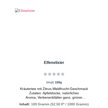
Konservierungsstoffe Zutaten: Apfelstücke
(Apfel, Säuerungsmittel: Zitronensäure),
Apfelstücke, kandierte Papayastücke (Papaya,
Zucker), Zitronenschalen(6%), Moringablätter,
Steviablätter, natürliches Aroma, Saflorblüten
Dosierung: 2 TL/Tasse
Wassertemperatur: kaltes Wasser
Ziehzeit: 15 Minuten
Elfenelixier
Inhalt:
100g
Kräutertee mit Zitrus-Waldfrucht-Geschmack
Zutaten: Apfelstücke, natürliches
Aroma, Verbenenblätter ganz, grüner
Rooibos, Ringelblumenblüten, Orangenecken,
Inhalt:
100 Gramm
(52,50 €* / 1000 Gramm)
Himbeere, Brombeerblätter, schwarze