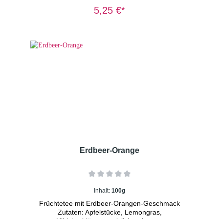
Johannisbeeren, Passionsblumenkraut
5,25 €*
Dosierung: 1-2 TL/Tasse
Wassertemperatur: 100° C Ziehzeit: 8-
10 Minuten Wichtiger Hinweis: Kräutertee
immer mit sprudelnd kochendem Wasser
aufgießen und 8-10 Minuten ziehen lassen.
Nur so erhalten Sie ein sicheres Lebensmittel.
Erdbeer-Orange
Inhalt:
100g
Früchtetee mit Erdbeer-Orangen-Geschmack
Zutaten: Apfelstücke, Lemongras,