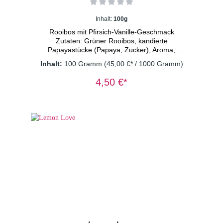
Inhalt:
100g
Rooibos mit Pfirsich-Vanille-Geschmack
Zutaten: Grüner Rooibos, kandierte
Papayastücke (Papaya, Zucker), Aroma,
Pfirsichstücke (Pfirsich, Reismehl)(3%),
Inhalt:
100 Gramm
(45,00 €* / 1000 Gramm)
Vanillestücke(1,5%), Sonnenblumenblüten,
Rosenblütenblätter Dosierung: 1 TL/Tasse
4,50 €*
Wassertemperatur: 100° C Ziehzeit: 3-
5 Minuten