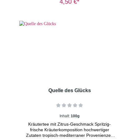
4,50 €*
Hochgenuss, während der Charakter jedes
einzelnen nicht verloren geht. Auch kalt und
auf Eis zu empfehlen. Zutaten: Apfelstücke
(Apfel, Säuerungsmittel: Zitronensäure),
kandierte Papayastücke (Papaya, Zucker),
Orangenschalen, Persimonenscheiben(10%),
Aroma, Lemongras, Pfirsichstücke (Pfirsich,
Reismehl)(4%), rote Johannisbeeren,
Rosenblütenblätter. Dosierung: 1-2 TL/Tasse
Wassertemperatur: 100° C Ziehzeit:
8-10 Minuten Wichtiger Hinweis: Früchtetee
immer mit sprudelnd kochendem Wasser
übergießen und 8-10 Minuten ziehen lassen.
Nur so erhalten Sie ein sicheres Lebensmittel.
Quelle des Glücks
Inhalt:
100g
Kräutertee mit Zitrus-Geschmack Spritzig-
frische Kräuterkomposition hochwertiger
Zutaten tropisch-mediterraner Provenienzen