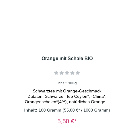
Dosierung: 1-2 TL/Tasse
Wassertemperatur: 100° C Ziehzeit: 8-
10 Minuten Wichtiger Hinweis: Früchtetee
immer mit sprudelnd kochendem Wasser
aufgießen und 8-10 Minuten ziehen lassen.
Nur so erhalten Sie ein sicheres Lebensmittel.
Orange mit Schale BIO
Inhalt:
100g
Schwarztee mit Orange-Geschmack
Zutaten: Schwarzer Tee Ceylon*, -China*,
Orangenschalen*(4%), natürliches Orangen-
Aroma (4%)
Inhalt:
100 Gramm
(55,00 €* / 1000 Gramm)
*aus kontrolliert biologischem
5,50 €*
Anbau DE-ÖKO-003 Dosierung: 1 TL/Tasse
Wassertemperatur: 100° C Ziehzeit:
3 Minuten