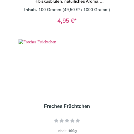
Hibiskusblüten, natürliches Aroma,
Orangenecken(3%), Erdbeere(3%)
Inhalt:
100 Gramm
(49,50 €* / 1000 Gramm)
Dosierung: 1-2 TL/Tasse
Wassertemperatur: 100° C Ziehzeit: 8-
4,95 €*
10 Minuten Wichtiger Hinweis: Früchtetee
immer mit sprudelnd kochendem Wasser
aufgießen und 8-10 Minuten ziehen lassen.
Nur so erhalten Sie ein sicheres Lebensmittel.
Freches Früchtchen
Inhalt:
100g