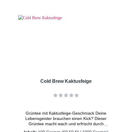
auch alleine zu
genießen. Zutaten: Apfelstücke (Apfel,
Säuerungsmittel: Zitronensäure),
Karottenstücke, Aroma, Moringablätter,
Süßkraut, Holunderbeeren Dosierung: 2
TL/Tasse Wassertemperatur: kaltes
Wasser Ziehzeit: 15 Minuten
Cold Brew Kaktusfeige
Grüntee mit Kaktusfeige-Geschmack Deine
Lebensgeister brauchen einen Kick? Dieser
Grüntee macht wach und erfrischt durch
seinen süß-säuerlichen Geschmack nach
Inhalt:
100 Gramm
(69,50 €* / 1000 Gramm)