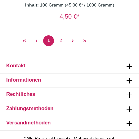
— eine Genussquelle für die Sinne. Zutaten:
Inhalt:
100 Gramm
(45,00 €* / 1000 Gramm)
Apfelstücke, Zitrusscheiben, Zitronenverbene,
Lemongras, Ringelblumenblütenblätter,
4,50 €*
Zitronenmyrte Dosierung: 1-2 TL/Tasse
Wassertemperatur: 100° C Ziehzeit: 8-
10 Minuten Wichtiger Hinweis: Kräutertee
immer mit sprudelnd kochendem Wasser
1
2
aufgießen und 8-10 Minuten ziehen lassen.
Nur so erhalten Sie ein sicheres Lebensmittel.
Kontakt
Informationen
Rechtliches
Zahlungsmethoden
Versandmethoden
* Alle Preise inkl. gesetzl. Mehrwertsteuer zzgl.