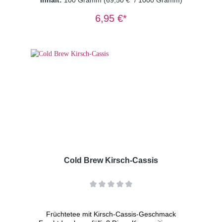
Kaktusfeige. Mizudashi-Fans werden diese
nie dagewesene Kreation lieben. Ein
6,95 €*
Kultgetränk is born! vegan - ohne
Konservierungsstoffe Zutaten: Grüner Tee,
Apfelstücke (Apfel, Säuerungsmittel:
Zitronensäure), natürliches Aroma,
Kaktusblüten(1%) Dosierung: 2 TL/Tasse
Wassertemperatur: kaltes Wasser
Ziehzeit: 15 Minuten
Cold Brew Kirsch-Cassis
Früchtetee mit Kirsch-Cassis-Geschmack