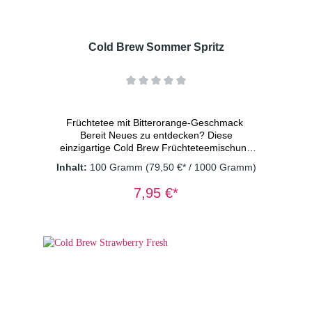
Cold Brew Sommer Spritz
Früchtetee mit Bitterorange-Geschmack
Bereit Neues zu entdecken? Diese
einzigartige Cold Brew Früchtetee­mischung
mit dem verlockenden Geschmack von
Inhalt:
100 Gramm
(79,50 €* / 1000 Gramm)
sonnengereiften Bitterorangen ist perfekt für
sonnige Tage am Strand, entspannte
7,95 €*
Grillabende im Garten oder auch einfach nur
einen Moment der Ruhe. Erfrischender
Genuss, ganz ohne Alkohol!
Zutaten: Apfelstücke (Apfel, Säuerungsmittel:
Zitronensäure), Orangenschalen(10%),
Hibiskusblüten, Süßkraut, natürliches Aroma,
Saflorblüten Dosierung: 2 TL/Tasse
Wassertemperatur: kaltes Wasser
Ziehzeit: 15 Minuten