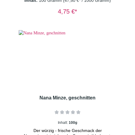
Inhalt:
100 Gramm
(47,50 €* / 1000 Gramm)
TL/Tasse Wassertemperatur: 100° C
Ziehzeit: 8-10 Minuten Wichtiger
4,75 €*
Hinweis: Kräutertee immer mit sprudelnd
kochendem Wasser aufgießen und 8-10
Minuten ziehen lassen. Nur so erhalten Sie
ein sicheres Lebensmittel
Nana Minze, geschnitten
Inhalt:
100g
Der würzig - frische Geschmack der