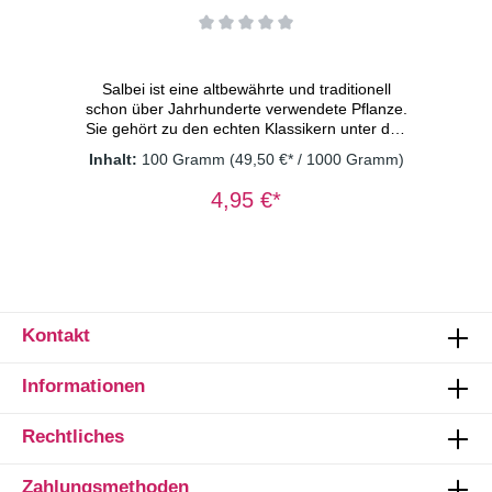
Salbei ist eine altbewährte und traditionell
schon über Jahrhunderte verwendete Pflanze.
Sie gehört zu den echten Klassikern unter den
Kräuterteezutaten. Zutaten: Salbeiblätter
Inhalt:
100 Gramm
(49,50 €* / 1000 Gramm)
Dosierung: 1-2 TL/Tasse
Wassertemperatur: 100° C Ziehzeit: 8-
4,95 €*
10 Minuten Wichtiger Hinweis: Kräutertee
immer mit sprudelnd kochendem Wasser
aufgießen und 8-10 Minuten ziehen lassen.
Nur so erhalten Sie ein sicheres Lebensmittel
Kontakt
Informationen
Rechtliches
Zahlungsmethoden