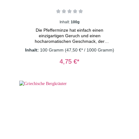
Inhalt:
100g
Die Pfefferminze hat einfach einen
einzigartigen Geruch und einen
hocharomatischen Geschmack, der
unglaublich erfrischend und belebend ist. Als
Inhalt:
100 Gramm
(47,50 €* / 1000 Gramm)
Kräuterteeklassiker allseits beliebt und in
dieser fränkischen Variante ein besonderer
4,75 €*
Genuss. Zutaten: Pfefferminzblätter
Dosierung: 1-2 TL/Tasse
Wassertemperatur: 100° C Ziehzeit: 8-
10 Minuten Wichtiger Hinweis: Kräutertee
immer mit sprudelnd kochendem Wasser
aufgießen und 8-10 Minuten ziehen lassen.
Nur so erhalten Sie ein sicheres Lebensmittel