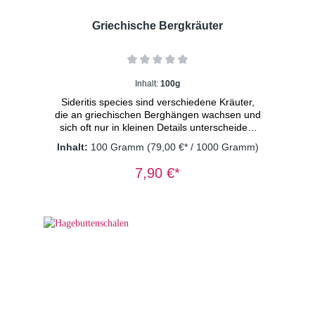
Griechische Bergkräuter
Inhalt:
100g
Sideritis species sind verschiedene Kräuter,
die an griechischen Berghängen wachsen und
sich oft nur in kleinen Details unterscheiden.
In den Mittelmeerländern gehören diese
Inhalt:
100 Gramm
(79,00 €* / 1000 Gramm)
Kräuter zum alltäglichen Leben, nicht zuletzt
wegen ihrer wohltuenden Wirkung. Wir lieben
7,90 €*
diesen Kräutertee besonders wegen seines
feinen, unverwechselbaren Geschmacks.
Zutaten: Sideritis species Dosierung: 1-2
TL/Tasse Wassertemperatur: 100° C
Ziehzeit: 8-10 Minuten Wichtiger
Hinweis: Kräutertee immer mit sprudelnd
kochendem Wasser aufgießen und 8-10
Minuten ziehen lassen. Nur so erhalten Sie
ein sicheres Lebensmittel