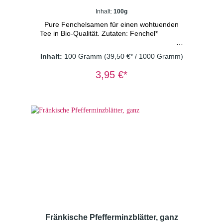
Inhalt:
100g
Pure Fenchelsamen für einen wohtuenden
Tee in Bio-Qualität. Zutaten: Fenchel*
Inhalt:
100 Gramm
(39,50 €* / 1000 Gramm)
*aus
3,95 €*
kontrolliert biologischem Anbau Dosierung: 1-
2 TL/Tasse Wassertemperatur: 100° C
Ziehzeit: 8-10 Minuten Wichtiger
Hinweis: Kräutertee immer mit sprudelnd
kochendem Wasser aufgießen und 8-10
Minuten ziehen lassen. Nur so erhalten Sie
ein sicheres Lebensmittel
Fränkische Pfefferminzblätter, ganz