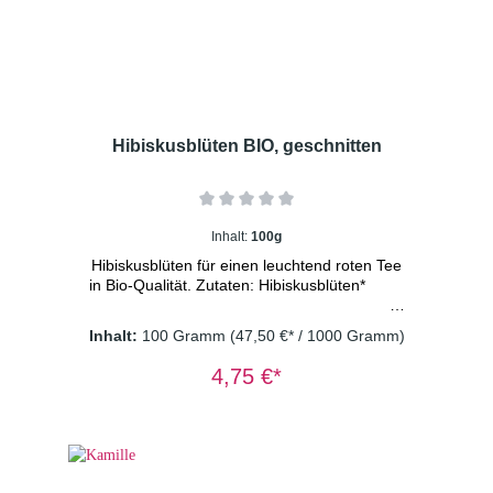
Hibiskusblüten BIO, geschnitten
Inhalt:
100g
Hibiskusblüten für einen leuchtend roten Tee
in Bio-Qualität. Zutaten: Hibiskusblüten*
Inhalt:
100 Gramm
(47,50 €* / 1000 Gramm)
*aus kontrolliert
4,75 €*
biologischem Anbau Dosierung: 1-2 TL/Tasse
Wassertemperatur: 100° C Ziehzeit:
8-10 Minuten Wichtiger Hinweis: Kräutertee
immer mit sprudelnd kochendem Wasser
aufgießen und 8-10 Minuten ziehen lassen.
Nur so erhalten Sie ein sicheres Lebensmittel