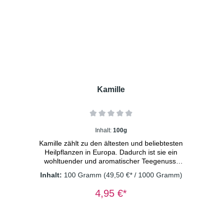
Kamille
Inhalt:
100g
Kamille zählt zu den ältesten und beliebtesten
Heilpflanzen in Europa. Dadurch ist sie ein
wohltuender und aromatischer Teegenuss.
Zutaten: Kamillenblüten Dosierung: 1-2
Inhalt:
100 Gramm
(49,50 €* / 1000 Gramm)
TL/Tasse Wassertemperatur: 100° C
Ziehzeit: 8-10 Minuten Wichtiger
4,95 €*
Hinweis: Kräutertee immer mit sprudelnd
kochendem Wasser aufgießen und 8-10
Minuten ziehen lassen. Nur so erhalten Sie