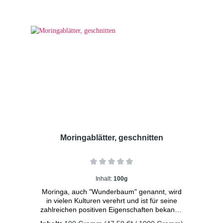
Tage im Kühlschrank aufbewahrt werden.
Moringablätter, geschnitten
Inhalt:
100g
Moringa, auch "Wunderbaum" genannt, wird
in vielen Kulturen verehrt und ist für seine
zahlreichen positiven Eigenschaften bekannt.
Zutaten: Moringablätter Dosierung: 1-2