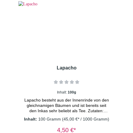
ein sicheres Lebensmittel
Lapacho
Inhalt:
100g
Lapacho besteht aus der Innenrinde von den
gleichnamigen Bäumen und ist bereits seit
den Inkas sehr beliebt als Tee. Zutaten:
Lapachorinde 1 TL pro Liter in kochendes
Inhalt:
100 Gramm
(45,00 €* / 1000 Gramm)
Wasser geben und 5-10 Minuten bei niedriger
Hitze köcheln lassen. Danach für etwa 20
4,50 €*
Minuten ziehen lassen. Der Tee kann einige