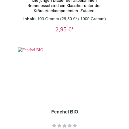
Die jungen Blätter der altbekannten
Brennnessel sind ein Klassiker unter den
Kräuterteekomponenten. Zutaten:
Brennnesselblätter Dosierung: 1-2 TL/Tasse
Inhalt:
100 Gramm
(29,50 €* / 1000 Gramm)
Wassertemperatur: 100° C Ziehzeit:
8-10 Minuten Wichtiger Hinweis: Kräutertee
2,95 €*
immer mit sprudelnd kochendem Wasser
aufgießen und 8-10 Minuten ziehen lassen.
Nur so erhalten Sie ein sicheres Lebensmittel
Fenchel BIO