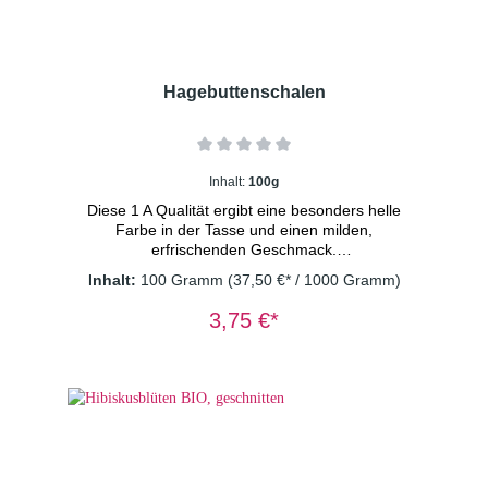
Hagebuttenschalen
Inhalt:
100g
Diese 1 A Qualität ergibt eine besonders helle
Farbe in der Tasse und einen milden,
erfrischenden Geschmack.
Hagebuttenschalen zeichnen sich besonders
Inhalt:
100 Gramm
(37,50 €* / 1000 Gramm)
durch ihren von Natur aus hohen Gehalt an
Vitamin C aus. Zutaten: Hagebutte (Wilde
3,75 €*
Rose) Dosierung: 1-2 TL/Tasse
Wassertemperatur: 100° C Ziehzeit: 8-
10 Minuten Wichtiger Hinweis: Kräutertee
immer mit sprudelnd kochendem Wasser
aufgießen und 8-10 Minuten ziehen lassen.
Nur so erhalten Sie ein sicheres Lebensmittel