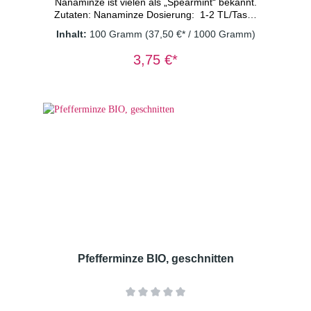
Nanaminze ist vielen als „Spearmint“ bekannt.
Zutaten: Nanaminze Dosierung: 1-2 TL/Tasse
Wassertemperatur: 100° C Ziehzeit:
Inhalt:
100 Gramm
(37,50 €* / 1000 Gramm)
8-10 Minuten Wichtiger Hinweis: Kräutertee
immer mit sprudelnd kochendem Wasser
3,75 €*
aufgießen und 8-10 Minuten ziehen lassen.
Nur so erhalten Sie ein sicheres Lebensmittel
Pfefferminze BIO, geschnitten