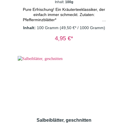
Inhalt:
100g
Pure Erfrischung! Ein Kräuterteeklassiker, der
einfach immer schmeckt. Zutaten:
Pfefferminzblätter*
Inhalt:
100 Gramm
(49,50 €* / 1000 Gramm)
4,95 €*
*aus kontrolliert biologischem Anbau
Dosierung: 1-2 TL/Tasse
Wassertemperatur: 100° C Ziehzeit: 8-
10 Minuten Wichtiger Hinweis: Kräutertee
immer mit sprudelnd kochendem Wasser
aufgießen und 8-10 Minuten ziehen lassen.
Nur so erhalten Sie ein sicheres Lebensmittel
Salbeiblätter, geschnitten