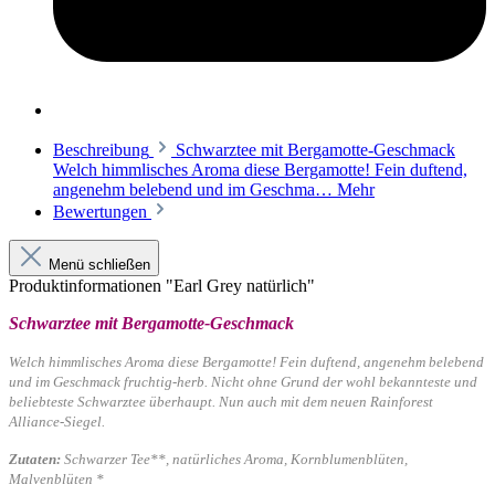
Beschreibung
Schwarztee mit Bergamotte-Geschmack
Welch himmlisches Aroma diese Bergamotte! Fein duftend,
angenehm belebend und im Geschma…
Mehr
Bewertungen
Menü schließen
Produktinformationen "Earl Grey natürlich"
Schwarztee mit Bergamotte-Geschmack
Welch himmlisches Aroma diese Bergamotte! Fein duftend, angenehm belebend
und im Geschmack fruchtig-herb. Nicht ohne Grund der wohl bekannteste und
beliebteste Schwarztee überhaupt. Nun auch mit dem neuen Rainforest
Alliance-Siegel.
Zutaten:
Schwarzer Tee**, natürliches Aroma, Kornblumenblüten,
Malvenblüten *