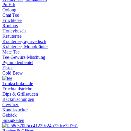
Pu Erh
Oolong
Chai Tee
Früchtetee
Rooibos
Honeybusch
Kräutertee
Kräutertee, ayurvedisch
Kräutertee, Monokräuter
Mate Tee
Tee-Gewürz-Mischung
Pyramidenbeutel
Eistee
Cold Brew
Trinkschokolade
Fruchtaufstriche
Dips & Grillsaucen
Backmischungen
Gewürze
Kandiszucker
Gebäck
Süßigkeiten
Becher & Gläser