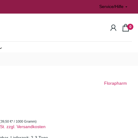
Service/Hilfe
0
n
atisiert
Florapharm
rvedisch
(39,50 €* / 1000 Gramm)
wSt. zzgl. Versandkosten
l
gbar, Lieferzeit: 2-3 Tage