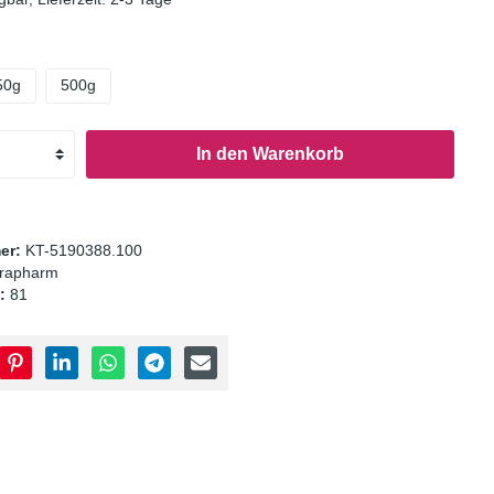
50g
500g
In den Warenkorb
er:
KT-5190388.100
orapharm
:
81